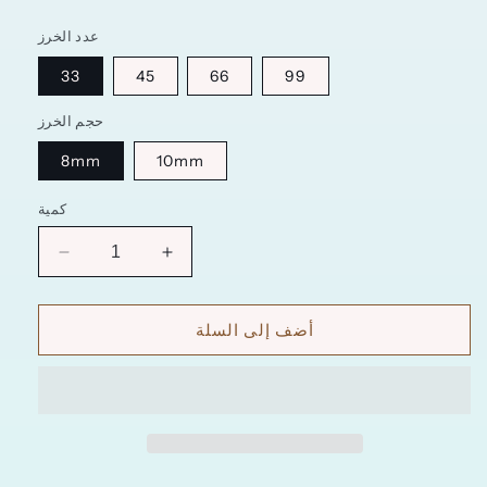
عدد الخرز
33
45
66
99
حجم الخرز
8mm
10mm
كمية
زيادة
تقليل
الكمية
الكمية
ل
ل
أضف إلى السلة
YSL608-
YSL608-
A
A
سبحة
سبحة
حجر
حجر
منقطة
منقطة
مع
مع
طربزونه
طربزونه