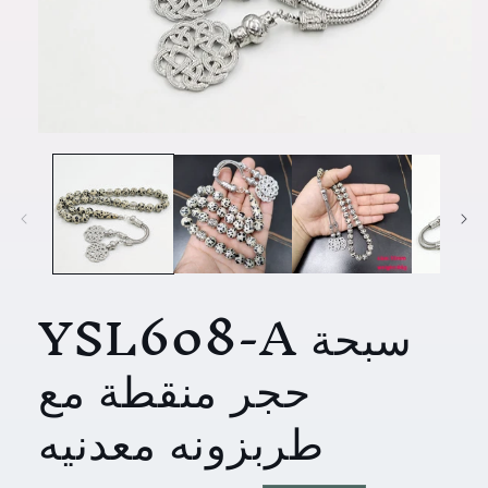
افتح
الوسائط
1
في
مشروط
YSL608-A سبحة
حجر منقطة مع
طربزونه معدنيه