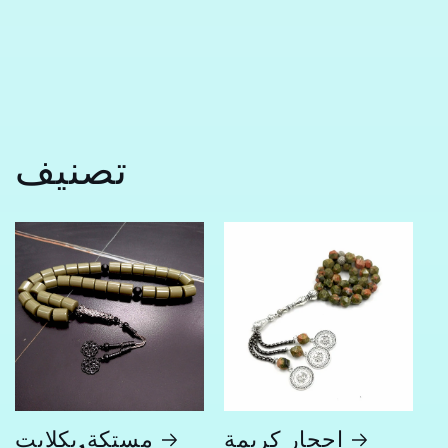
تصنيف
احجار كريمة
مستكة,بكلايت