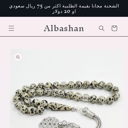
تخطى
الشحنة مجانا بقيمة الطلبية اكثر من 75 ريال سعودي
الى
او 20 دولار
المحتوى
Albashan
عربة
التسوق
انتقل
إلى
معلومات
المنتج