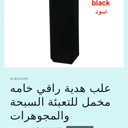
افتح
الوسائط
علب هدية راقي خامه
featured
ALBASHAN
في
مشروط
مخمل للتعبئة السبحة
والمجوهرات