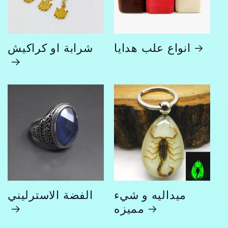
انواع علب هدايا
شرابة او كراكيش
ميداليه و شيء
الفضة الاسترليني
مميزه