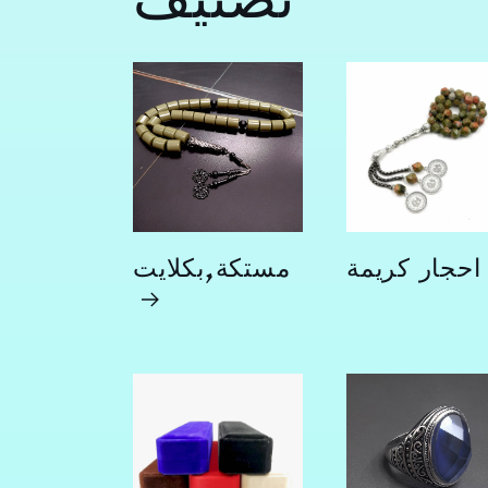
احجار كريمة
مستكة,بكلايت