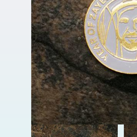
افتح
الوسائط
1