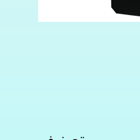
افتح
الوسائط
featured
في
مشروط
تصنيف