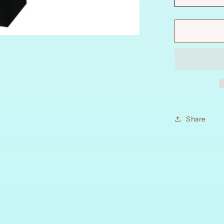
تقليل
الكمية
ل
علب
هدية
راقي
خامه
مخمل
للتعبئة
السبحة
لمجوهرات
Share