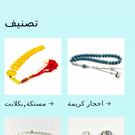
تصنيف
احجار كريمة
مستكة,بكلايت