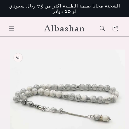
تخطى
الشحنة مجانا بقيمة الطلبية اكثر من 75 ريال سعودي
الى
او 20 دولار
المحتوى
Albashan
عربة
التسوق
انتقل
إلى
معلومات
المنتج