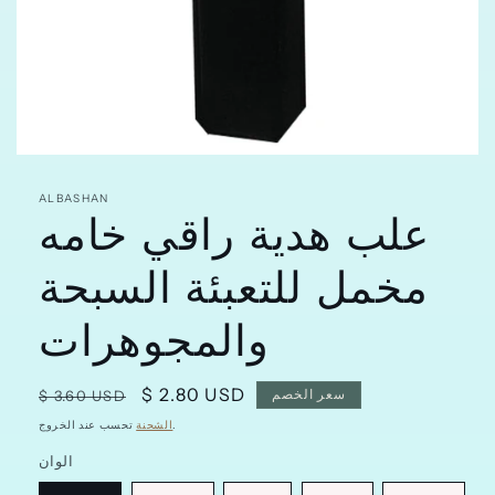
افتح
الوسائط
علب هدية راقي خامه
featured
ALBASHAN
في
مشروط
مخمل للتعبئة السبحة
والمجوهرات
سعر
$ 2.80 USD
سعر
سعر الخصم
$ 3.60 USD
البيع
عادي
تحسب عند الخروج.
الشحنة
الوان