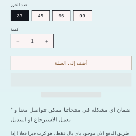
عدد الخرز
33
45
66
99
كمية
زيادة
تقليل
الكمية
الكمية
ل
ل
أضف إلى السلة
سبحة
سبحة
حجر
حجر
فيروز
فيروز
ابيض
ابيض
* ضمان اي مشكلة في منتجاتنا ممكن تتواصل معنا و
نعمل الاسترجاع او التبديل
طريق الدفع الان موجود باي بال فقط , هو كرت فيزا فعلا ! إذا