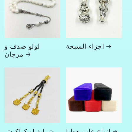
اجزاء السبحة
لولو صدف و
مرجان
انواع علب هدايا
شرابة او كراكيش