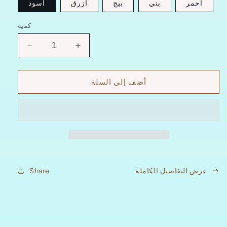
احمر
بني
بيج
ازرق
اسود
كمية
زيادة
تقليل
الكمية
الكمية
ل
ل
أضف إلى السلة
علب
علب
هدية
هدية
راقي
راقي
خامه
خامه
مخمل
مخمل
للتعبئة
للتعبئة
السبحة
السبحة
والمجوهرات
والمجوهرات
عرض التفاصيل الكاملة
Share