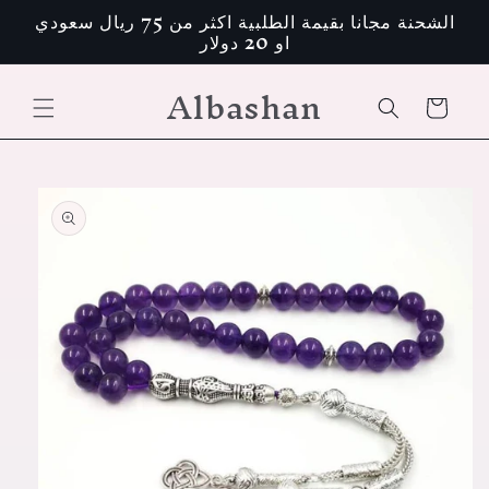
تخطى
الشحنة مجانا بقيمة الطلبية اكثر من 75 ريال سعودي
الى
او 20 دولار
المحتوى
Albashan
عربة
التسوق
انتقل
إلى
معلومات
المنتج