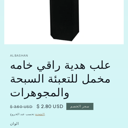
افتح
الوسائط
علب هدية راقي خامه
featured
ALBASHAN
في
مشروط
مخمل للتعبئة السبحة
والمجوهرات
سعر
$ 2.80 USD
سعر
سعر الخصم
$ 3.60 USD
البيع
عادي
تحسب عند الخروج.
الشحنة
الوان