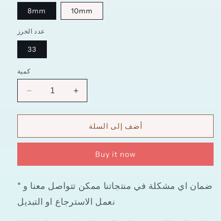
8mm
10mm
عدد الخرز
33
كمية
زيادة
تقليل
الكمية
الكمية
ل
ل
أضف إلى السلة
سبحة
سبحة
أحجار
أحجار
كريمة
كريمة
Buy it now
من
من
جمشت
جمشت
طبيعية
طبيعية
* ضمان اي مشكلة في منتجاتنا ممكن تتواصل معنا و
نعمل الاسترجاع او التبديل