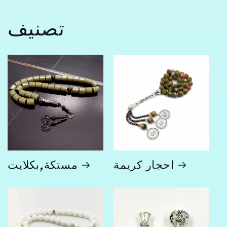
تصنيف
احجار كريمة
مستكة,بكلايت