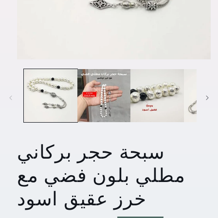
افتح
الوسائط
1
في
مشروط
سبحة حجر بركاني
مطلي بلون فضي مع
خرز عقيق اسود