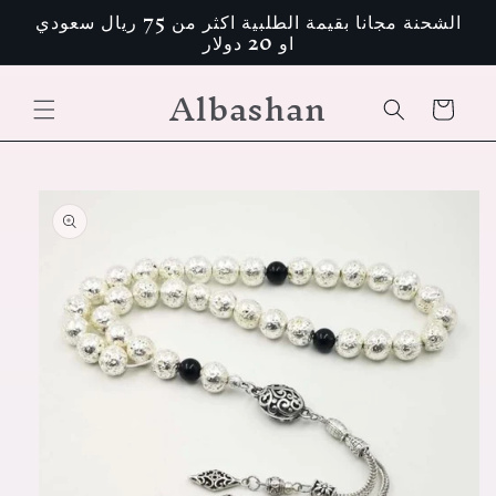
تخطى
الشحنة مجانا بقيمة الطلبية اكثر من 75 ريال سعودي
الى
او 20 دولار
المحتوى
Albashan
عربة
التسوق
انتقل
إلى
معلومات
المنتج