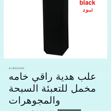
افتح
الوسائط
علب هدية راقي خامه
featured
ALBASHAN
في
مشروط
مخمل للتعبئة السبحة
والمجوهرات