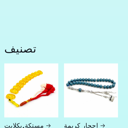
تصنيف
احجار كريمة
مستكة,بكلايت