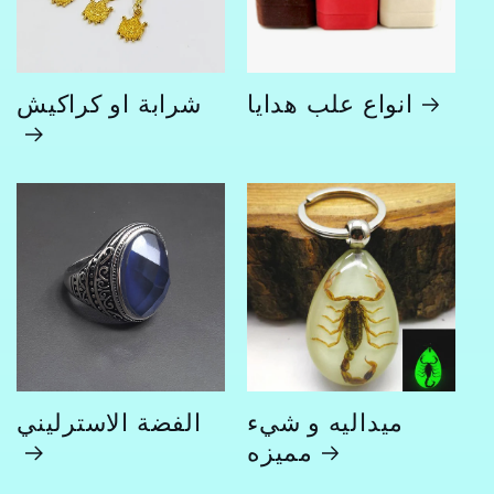
انواع علب هدايا
شرابة او كراكيش
ميداليه و شيء
الفضة الاسترليني
مميزه