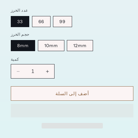
عدد الخرز
33
66
99
حجم الخرز
8mm
10mm
12mm
كمية
زيادة
تقليل
الكمية
الكمية
ل
ل
أضف إلى السلة
سبحة
سبحة
حجر
حجر
بركاني
بركاني
مطلي
مطلي
بلون
بلون
فضي
فضي
مع
مع