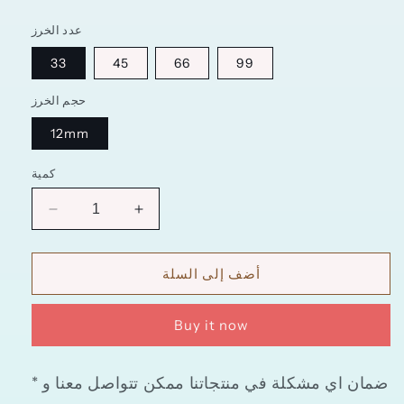
عدد الخرز
33
45
66
99
حجم الخرز
12mm
كمية
زيادة
تقليل
الكمية
الكمية
ل
ل
أضف إلى السلة
سبحة
سبحة
مستكة
مستكة
برتقالي
برتقالي
Buy it now
مع
مع
الاكسسوار
الاكسسوار
ذهبي
ذهبي
* ضمان اي مشكلة في منتجاتنا ممكن تتواصل معنا و
مميزه
مميزه