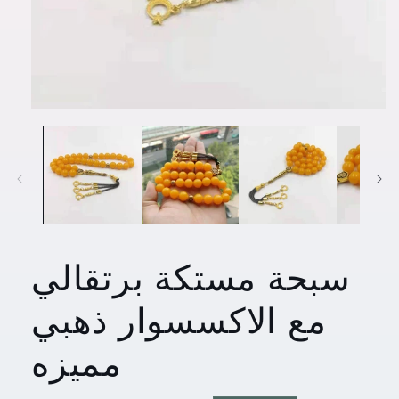
افتح
الوسائط
1
في
مشروط
سبحة مستكة برتقالي
مع الاكسسوار ذهبي
مميزه