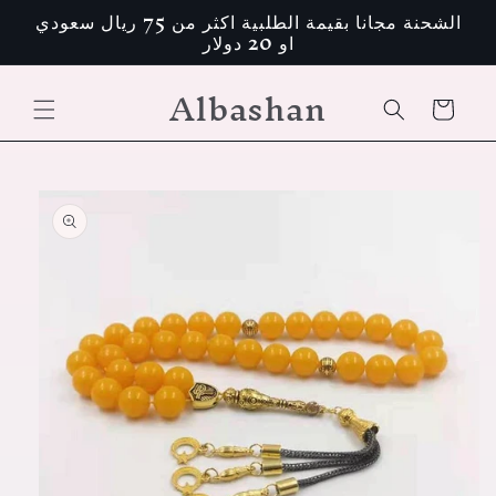
تخطى
الشحنة مجانا بقيمة الطلبية اكثر من 75 ريال سعودي
الى
او 20 دولار
المحتوى
Albashan
عربة
التسوق
انتقل
إلى
معلومات
المنتج