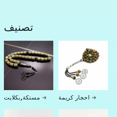
تصنيف
احجار كريمة
مستكة,بكلايت