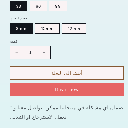
33
66
99
حجم الخرز
8mm
10mm
12mm
كمية
زيادة
تقليل
الكمية
الكمية
ل
ل
أضف إلى السلة
سبحة
سبحة
العقيق
العقيق
الأسود
الأسود
Buy it now
مطفي
مطفي
الطبيعي
الطبيعي
* ضمان اي مشكلة في منتجاتنا ممكن تتواصل معنا و
نعمل الاسترجاع او التبديل