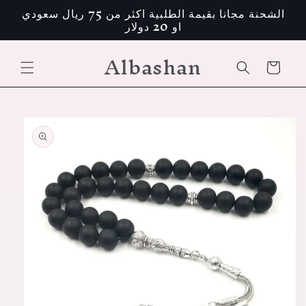
تخطى
الشحنة مجانا بقيمة الطلبية اكثر من 75 ريال سعودي
الى
او 20 دولار
المحتوى
Albashan
عربة
التسوق
انتقل
إلى
معلومات
المنتج