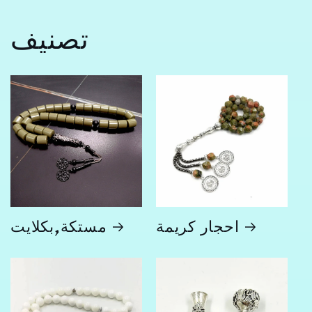
تصنيف
احجار كريمة
مستكة,بكلايت