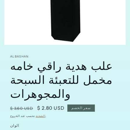
افتح
الوسائط
علب هدية راقي خامه
featured
ALBASHAN
في
مشروط
مخمل للتعبئة السبحة
والمجوهرات
سعر
$ 2.80 USD
سعر
سعر الخصم
$ 3.60 USD
البيع
عادي
تحسب عند الخروج.
الشحنة
الوان