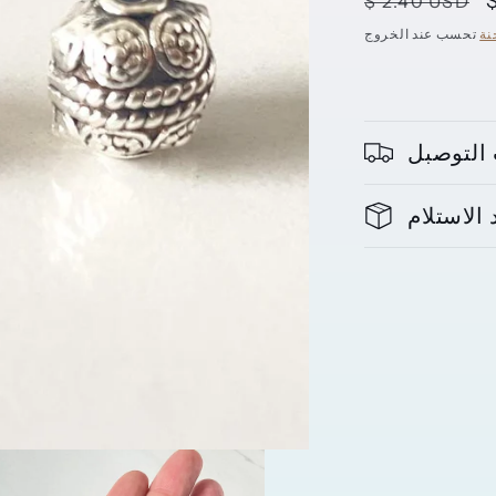
سعر
$ 2.40 USD
ع
عادي
نة
التوصبل
الاستلام