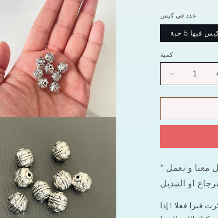
عدد في كيس
يس فيها 5 حبة
كمية
تقليل
الكمية
ل
خرز
فواصل
ا
معدنية
5
حبة
12
* ضمان اي مشكلة في منتجاتنا ممكن تتواصل معنا و نعمل
ملي
رجاع او التبديل
اجواء
للمسبحة
 فيزا فعلا ! إذا