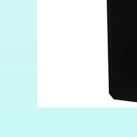
افتح
الوسائط
featured
في
مشروط