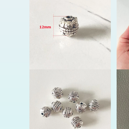
في
مشروط
افتح
افتح
لوسائط
الوسائط
2
3
في
في
مشروط
مشروط