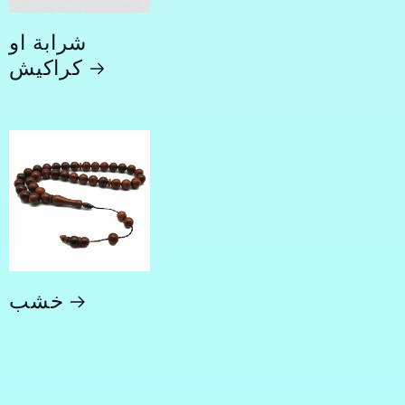
شرابة او
كراكيش
خشب