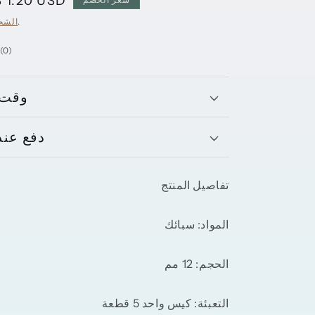
سعر
$ 1.20 USD
البي
تحسب عند الخروج.
الشح
0
(0)
إجمالي
المراجعات
وقت 
دفع عند 
تفاصيل المنتج
المواد: سبائك
الحجم: 12 مم
التعبئة: كيس واحد 5 قطعة