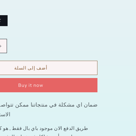
ك
زيادة
الكمية
ل
أضف إلى السلة
خرز
فواصل
معدنية
Buy it now
5
حبة
12
ملي
الاست
اجواء
للمسبحة
طريق الدفع الان موجود باي بال فقط , هو كرت