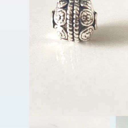
افتح
الوسائط
1