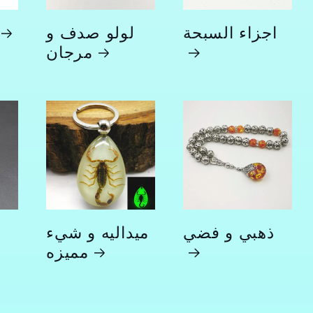
اجزاء السبحة
لولو صدف و
مرجان
ذهبي و فضي
ميداليه و شيء
مميزه