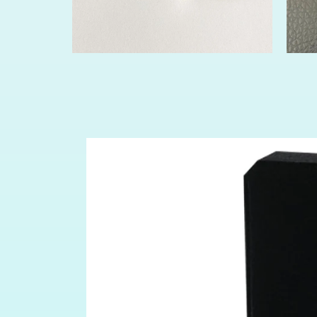
افتح
افتح
لوسائط
الوسائط
4
5
في
في
مشروط
مشروط