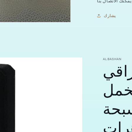
يشارك
ا
اقي
ALBASHAN
خمل
سبحة
رات